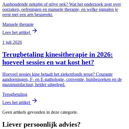
Aanhoudende nekpijn of stijve nek? Wat het onderzoek zegt over
oorzaken, oefeningen en manuele therapie, en welke signalen je
eerst met een arts bespreekt.
Manuele therapie
arrow_forward
Lees het artikel
1 juli 2026
Terugbetaling kinesitherapie in 2026:
hoeveel sessies en wat kost het?
Hoeveel sessies kine betaalt het ziekenfonds terug? Courante
aandoeningen, F- en E-pathologie, conventie, huisbezoeken en de
maximumfactuur, helder uitgelegd.
Terugbetaling
arrow_forward
Lees het artikel
Geen artikels gevonden in deze categorie.
Liever persoonlijk advies?