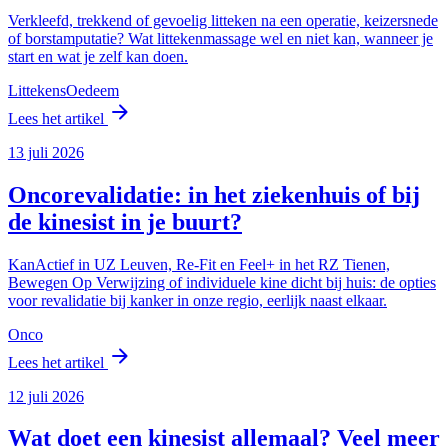
Verkleefd, trekkend of gevoelig litteken na een operatie, keizersnede
of borstamputatie? Wat littekenmassage wel en niet kan, wanneer je
start en wat je zelf kan doen.
Littekens
Oedeem
arrow_forward
Lees het artikel
13 juli 2026
Oncorevalidatie: in het ziekenhuis of bij
de kinesist in je buurt?
KanActief in UZ Leuven, Re-Fit en Feel+ in het RZ Tienen,
Bewegen Op Verwijzing of individuele kine dicht bij huis: de opties
voor revalidatie bij kanker in onze regio, eerlijk naast elkaar.
Onco
arrow_forward
Lees het artikel
12 juli 2026
Wat doet een kinesist allemaal? Veel meer