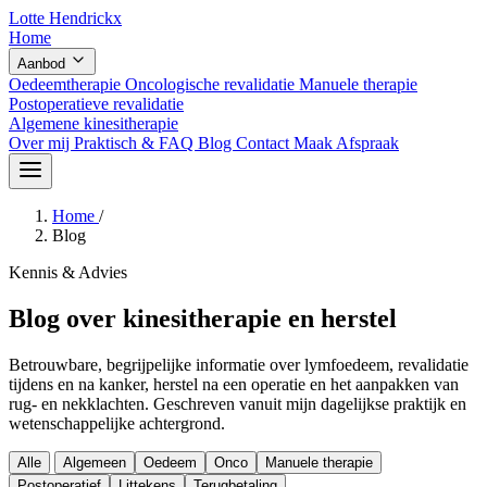
Lotte Hendrickx
Home
Aanbod
Oedeemtherapie
Oncologische revalidatie
Manuele therapie
Postoperatieve revalidatie
Algemene kinesitherapie
Over mij
Praktisch & FAQ
Blog
Contact
Maak Afspraak
Home
/
Blog
Kennis & Advies
Blog over kinesitherapie en herstel
Betrouwbare, begrijpelijke informatie over lymfoedeem, revalidatie
tijdens en na kanker, herstel na een operatie en het aanpakken van
rug- en nekklachten. Geschreven vanuit mijn dagelijkse praktijk en
wetenschappelijke achtergrond.
Alle
Algemeen
Oedeem
Onco
Manuele therapie
Postoperatief
Littekens
Terugbetaling