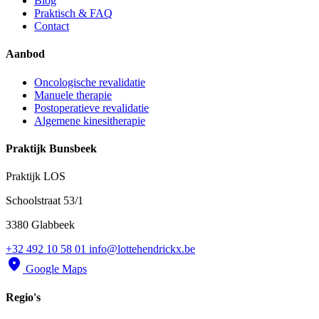
Blog
Praktisch & FAQ
Contact
Aanbod
Oncologische revalidatie
Manuele therapie
Postoperatieve revalidatie
Algemene kinesitherapie
Praktijk Bunsbeek
Praktijk LOS
Schoolstraat 53/1
3380 Glabbeek
+32 492 10 58 01
info@lottehendrickx.be
location_on
Google Maps
Regio's