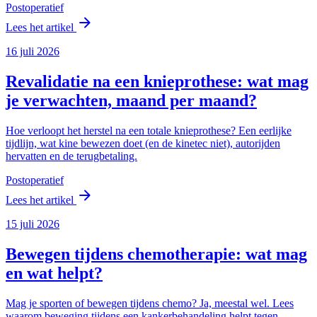
Postoperatief
arrow_forward
Lees het artikel
16 juli 2026
Revalidatie na een knieprothese: wat mag
je verwachten, maand per maand?
Hoe verloopt het herstel na een totale knieprothese? Een eerlijke
tijdlijn, wat kine bewezen doet (en de kinetec niet), autorijden
hervatten en de terugbetaling.
Postoperatief
arrow_forward
Lees het artikel
15 juli 2026
Bewegen tijdens chemotherapie: wat mag
en wat helpt?
Mag je sporten of bewegen tijdens chemo? Ja, meestal wel. Lees
waarom beweging tijdens een kankerbehandeling helpt tegen