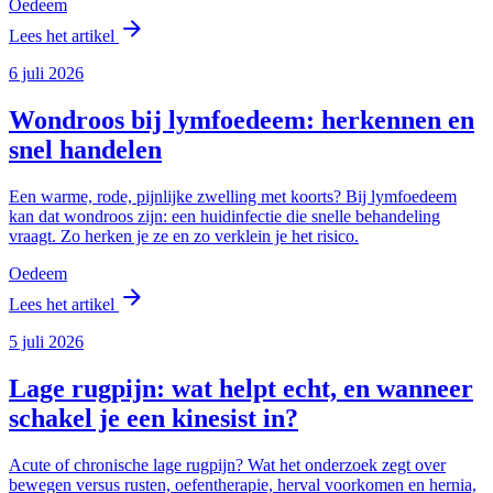
Oedeem
arrow_forward
Lees het artikel
6 juli 2026
Wondroos bij lymfoedeem: herkennen en
snel handelen
Een warme, rode, pijnlijke zwelling met koorts? Bij lymfoedeem
kan dat wondroos zijn: een huidinfectie die snelle behandeling
vraagt. Zo herken je ze en zo verklein je het risico.
Oedeem
arrow_forward
Lees het artikel
5 juli 2026
Lage rugpijn: wat helpt echt, en wanneer
schakel je een kinesist in?
Acute of chronische lage rugpijn? Wat het onderzoek zegt over
bewegen versus rusten, oefentherapie, herval voorkomen en hernia,