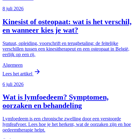
8 juli 2026
Kinesist of osteopaat: wat is het verschil,
en wanneer kies je wat?
Statuut, opleiding, voorschrift en terugbetaling: de feitelijke
verschillen tussen een kinesitherapeut en een osteopaat in België,
eerlijk op een rij.
Algemeen
arrow_forward
Lees het artikel
6 juli 2026
Wat is lymfoedeem? Symptomen,
oorzaken en behandeling
Lymfoedeem is een chronische zwelling door een verstoorde
lymfeafvoer. Lees hoe je het herkent, wat de oorzaken zijn en hoe
oedeemtherapie helpt.