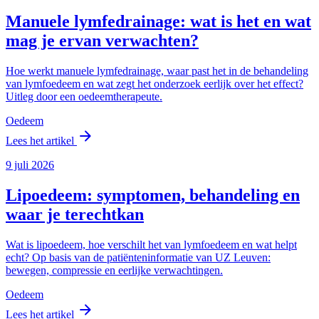
Manuele lymfedrainage: wat is het en wat
mag je ervan verwachten?
Hoe werkt manuele lymfedrainage, waar past het in de behandeling
van lymfoedeem en wat zegt het onderzoek eerlijk over het effect?
Uitleg door een oedeemtherapeute.
Oedeem
arrow_forward
Lees het artikel
9 juli 2026
Lipoedeem: symptomen, behandeling en
waar je terechtkan
Wat is lipoedeem, hoe verschilt het van lymfoedeem en wat helpt
echt? Op basis van de patiënteninformatie van UZ Leuven:
bewegen, compressie en eerlijke verwachtingen.
Oedeem
arrow_forward
Lees het artikel