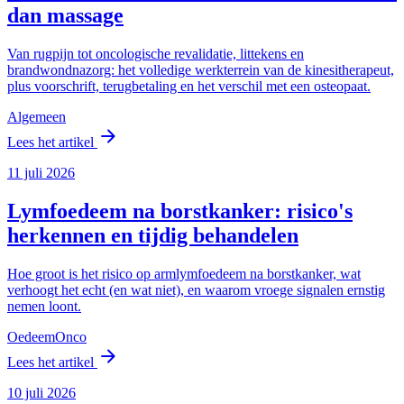
dan massage
Van rugpijn tot oncologische revalidatie, littekens en
brandwondnazorg: het volledige werkterrein van de kinesitherapeut,
plus voorschrift, terugbetaling en het verschil met een osteopaat.
Algemeen
arrow_forward
Lees het artikel
11 juli 2026
Lymfoedeem na borstkanker: risico's
herkennen en tijdig behandelen
Hoe groot is het risico op armlymfoedeem na borstkanker, wat
verhoogt het echt (en wat niet), en waarom vroege signalen ernstig
nemen loont.
Oedeem
Onco
arrow_forward
Lees het artikel
10 juli 2026