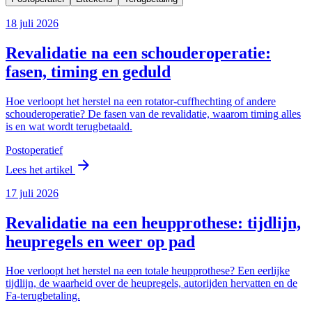
18 juli 2026
Revalidatie na een schouderoperatie:
fasen, timing en geduld
Hoe verloopt het herstel na een rotator-cuffhechting of andere
schouderoperatie? De fasen van de revalidatie, waarom timing alles
is en wat wordt terugbetaald.
Postoperatief
arrow_forward
Lees het artikel
17 juli 2026
Revalidatie na een heupprothese: tijdlijn,
heupregels en weer op pad
Hoe verloopt het herstel na een totale heupprothese? Een eerlijke
tijdlijn, de waarheid over de heupregels, autorijden hervatten en de
Fa-terugbetaling.