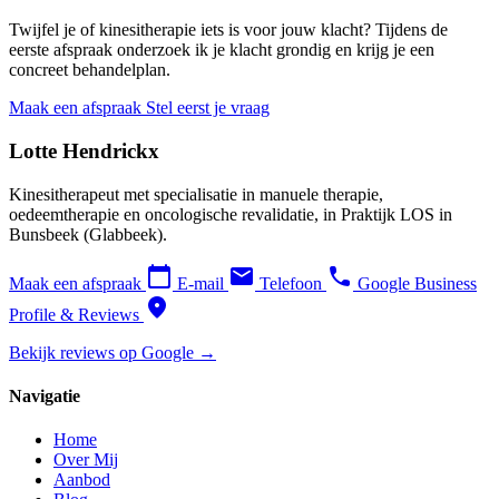
Twijfel je of kinesitherapie iets is voor jouw klacht? Tijdens de
eerste afspraak onderzoek ik je klacht grondig en krijg je een
concreet behandelplan.
Maak een afspraak
Stel eerst je vraag
Lotte Hendrickx
Kinesitherapeut met specialisatie in manuele therapie,
oedeemtherapie en oncologische revalidatie, in Praktijk LOS in
Bunsbeek (Glabbeek).
calendar_today
email
phone
Maak een afspraak
E-mail
Telefoon
Google Business
location_on
Profile & Reviews
Bekijk reviews op Google →
Navigatie
Home
Over Mij
Aanbod