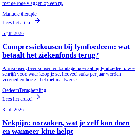
met de rode vlaggen op een rij.
Manuele therapie
arrow_forward
Lees het artikel
5 juli 2026
Compressiekousen bij lymfoedeem: wat
betaalt het ziekenfonds terug?
Armkousen, beenkousen en bandagemateriaal bij lymfoedeem: wie
schrijft voor, waar koop je ze, hoeveel stuks per jaar worden
vergoed en hoe zit het met maatwerk?
Oedeem
Terugbetaling
arrow_forward
Lees het artikel
3 juli 2026
Nekpijn: oorzaken, wat je zelf kan doen
en wanneer kine helpt