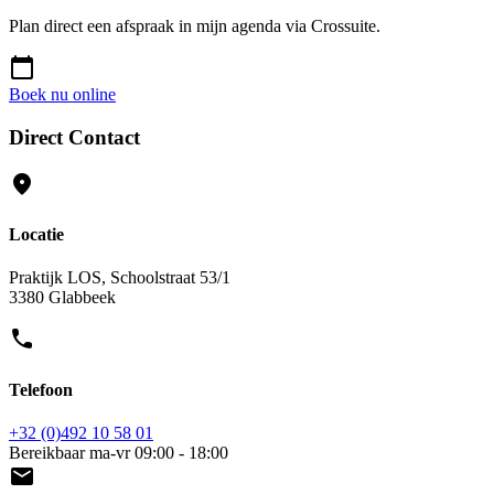
Plan direct een afspraak in mijn agenda via Crossuite.
calendar_today
Boek nu online
Direct Contact
location_on
Locatie
Praktijk LOS, Schoolstraat 53/1
3380 Glabbeek
phone
Telefoon
+32 (0)492 10 58 01
Bereikbaar ma-vr 09:00 - 18:00
email