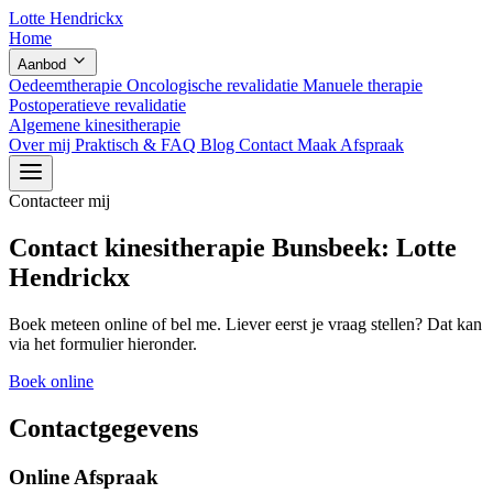
Lotte Hendrickx
Home
Aanbod
Oedeemtherapie
Oncologische revalidatie
Manuele therapie
Postoperatieve revalidatie
Algemene kinesitherapie
Over mij
Praktisch & FAQ
Blog
Contact
Maak Afspraak
Contacteer mij
Contact kinesitherapie Bunsbeek:
Lotte
Hendrickx
Boek meteen online of bel me. Liever eerst je vraag stellen? Dat kan
via het formulier hieronder.
Boek online
Contactgegevens
Online Afspraak