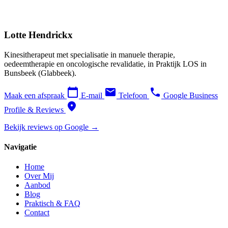
Lotte Hendrickx
Kinesitherapeut met specialisatie in manuele therapie,
oedeemtherapie en oncologische revalidatie, in Praktijk LOS in
Bunsbeek (Glabbeek).
calendar_today
email
phone
Maak een afspraak
E-mail
Telefoon
Google Business
location_on
Profile & Reviews
Bekijk reviews op Google →
Navigatie
Home
Over Mij
Aanbod
Blog
Praktisch & FAQ
Contact