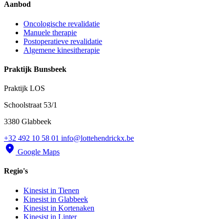
Aanbod
Oncologische revalidatie
Manuele therapie
Postoperatieve revalidatie
Algemene kinesitherapie
Praktijk Bunsbeek
Praktijk LOS
Schoolstraat 53/1
3380 Glabbeek
+32 492 10 58 01
info@lottehendrickx.be
location_on
Google Maps
Regio's
Kinesist in Tienen
Kinesist in Glabbeek
Kinesist in Kortenaken
Kinesist in Linter